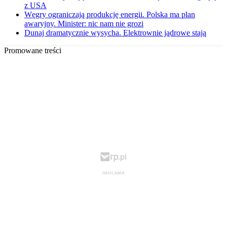
z USA
Węgry ograniczają produkcję energii. Polska ma plan
awaryjny. Minister: nic nam nie grozi
Dunaj dramatycznie wysycha. Elektrownie jądrowe stają
Promowane treści