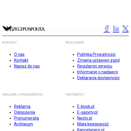
KONTAKT
REGULAMIN
O nas
Polityka Prywatności
Kontakt
Zmiana ustawień zgód
Napisz do nas
Regulamin serwisu
Informacje o nadawcy
Deklaracja dostępności
REKLAMA I PRENUMERATA
PARTNERZY
Reklama
E-kiosk.pl
Ogłoszenia
E-gazety.pl
Prenumerata
Nexto.pl
Archiwum
Mała księgowość
Kancelarierp.pl