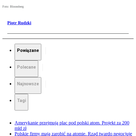
Foto: Bloomberg
Piotr Rudzki
Powiązane
Polecane
Najnowsze
Tagi
Amerykanie przejmują plac pod polski atom. Projekt za 200
mld zł
Polskie firmy mają zarobić na atomie. Rząd twardo negocjuje