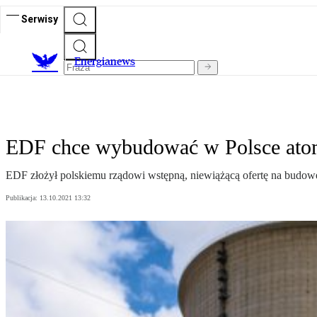
Serwisy
E
nergianews
EDF chce wybudować w Polsce atom.
EDF złożył polskiemu rządowi wstępną, niewiążącą ofertę na budowę
Publikacja:
13.10.2021 13:32