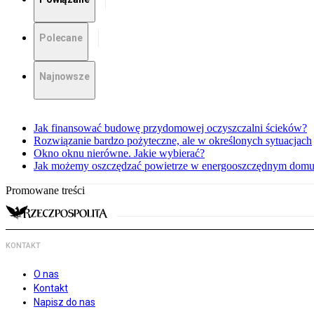
Polecane
Najnowsze
Jak finansować budowę przydomowej oczyszczalni ścieków?
Rozwiązanie bardzo pożyteczne, ale w określonych sytuacjach
Okno oknu nierówne. Jakie wybierać?
Jak możemy oszczędzać powietrze w energooszczędnym dom
Promowane treści
KONTAKT
O nas
Kontakt
Napisz do nas