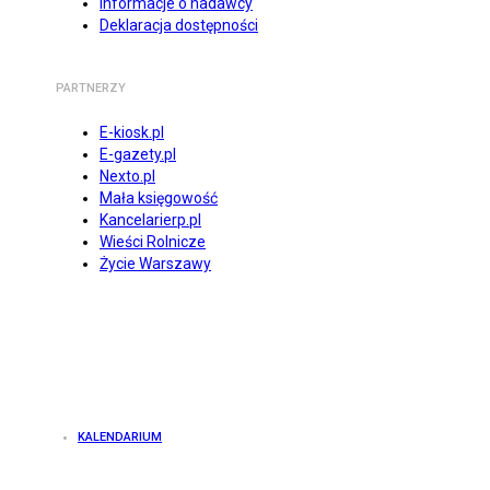
Informacje o nadawcy
Deklaracja dostępności
PARTNERZY
E-kiosk.pl
E-gazety.pl
Nexto.pl
Mała księgowość
Kancelarierp.pl
Wieści Rolnicze
Życie Warszawy
KALENDARIUM