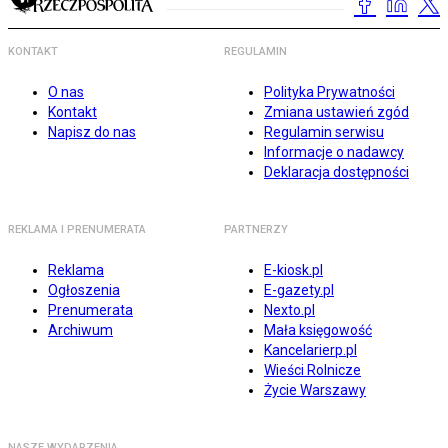
KONTAKT
REGULAMIN
O nas
Polityka Prywatności
Kontakt
Zmiana ustawień zgód
Napisz do nas
Regulamin serwisu
Informacje o nadawcy
Deklaracja dostępności
REKLAMA I PRENUMERATA
PARTNERZY
Reklama
E-kiosk.pl
Ogłoszenia
E-gazety.pl
Prenumerata
Nexto.pl
Archiwum
Mała księgowość
Kancelarierp.pl
Wieści Rolnicze
Życie Warszawy
NASZE WYDARZENIA