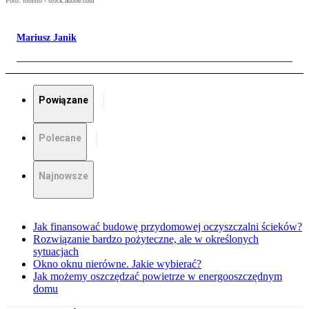
Foto: tobisto - stock.adobe.com
Mariusz Janik
Powiązane
Polecane
Najnowsze
Jak finansować budowę przydomowej oczyszczalni ścieków?
Rozwiązanie bardzo pożyteczne, ale w określonych
sytuacjach
Okno oknu nierówne. Jakie wybierać?
Jak możemy oszczędzać powietrze w energooszczędnym
domu