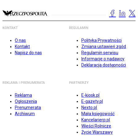
KONTAKT
REGULAMIN
O nas
Polityka Prywatności
Kontakt
Zmiana ustawień zgód
Napisz do nas
Regulamin serwisu
Informacje o nadawcy
Deklaracja dostępności
REKLAMA I PRENUMERATA
PARTNERZY
Reklama
E-kiosk.pl
Ogłoszenia
E-gazety.pl
Prenumerata
Nexto.pl
Archiwum
Mała księgowość
Kancelarierp.pl
Wieści Rolnicze
Życie Warszawy