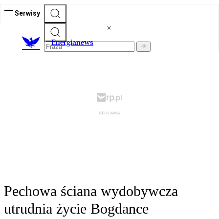
Serwisy
E
nergianews
Pechowa ściana wydobywcza
utrudnia życie Bogdance