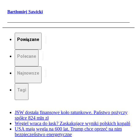
Bartłomiej Sawicki
Powiązane
Polecane
Najnowsze
Tagi
JSW dostała finansowe koło ratunkowe. Państwo pożyczy
spółce 824 mln zł
Węgiel wraca do łask? Zaskakujące wyniki polskich kopalń
USA mają węgla na 600 lat. Trump chce oprzeć na nim
bezpieczeństwo energetyczne