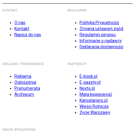
KONTAKT
REGULAMIN
O nas
Polityka Prywatności
Kontakt
Zmiana ustawień zgód
Napisz do nas
Regulamin serwisu
Informacje o nadawcy
Deklaracja dostępności
REKLAMA I PRENUMERATA
PARTNERZY
Reklama
E-kiosk.pl
Ogłoszenia
E-gazety.pl
Prenumerata
Nexto.pl
Archiwum
Mała księgowość
Kancelarierp.pl
Wieści Rolnicze
Życie Warszawy
NASZE WYDARZENIA