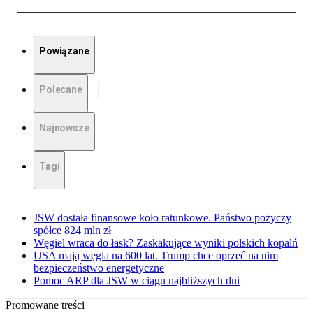
Powiązane
Polecane
Najnowsze
Tagi
JSW dostała finansowe koło ratunkowe. Państwo pożyczy
spółce 824 mln zł
Węgiel wraca do łask? Zaskakujące wyniki polskich kopalń
USA mają węgla na 600 lat. Trump chce oprzeć na nim
bezpieczeństwo energetyczne
Pomoc ARP dla JSW w ciągu najbliższych dni
Promowane treści