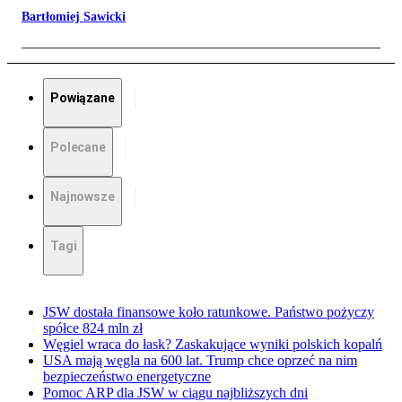
Bartłomiej Sawicki
Powiązane
Polecane
Najnowsze
Tagi
JSW dostała finansowe koło ratunkowe. Państwo pożyczy
spółce 824 mln zł
Węgiel wraca do łask? Zaskakujące wyniki polskich kopalń
USA mają węgla na 600 lat. Trump chce oprzeć na nim
bezpieczeństwo energetyczne
Pomoc ARP dla JSW w ciągu najbliższych dni