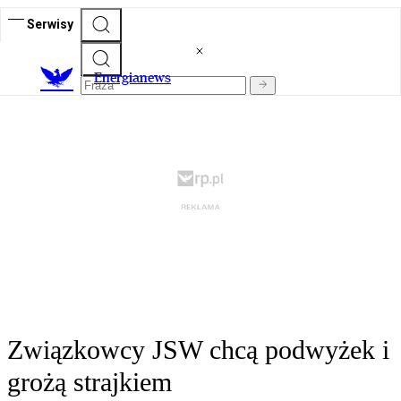
Serwisy
E
nergianews
Związkowcy JSW chcą podwyżek i
grożą strajkiem