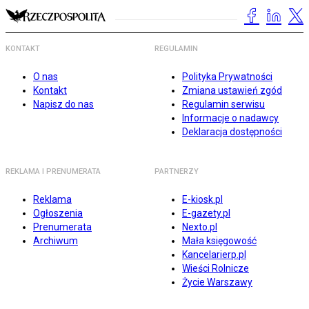
KONTAKT
REGULAMIN
O nas
Polityka Prywatności
Kontakt
Zmiana ustawień zgód
Napisz do nas
Regulamin serwisu
Informacje o nadawcy
Deklaracja dostępności
REKLAMA I PRENUMERATA
PARTNERZY
Reklama
E-kiosk.pl
Ogłoszenia
E-gazety.pl
Prenumerata
Nexto.pl
Archiwum
Mała księgowość
Kancelarierp.pl
Wieści Rolnicze
Życie Warszawy