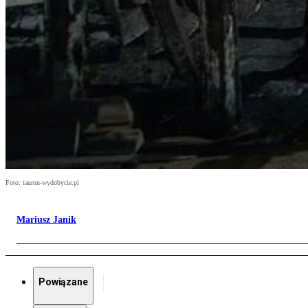
Foto: tauron-wydobycie.pl
Mariusz Janik
Powiązane