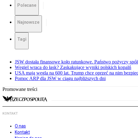
Polecane
Najnowsze
Tagi
JSW dostała finansowe koło ratunkowe. Państwo pożyczy spół
Węgiel wraca do łask? Zaskakujące wyniki polskich kopalń
USA mają węgla na 600 lat. Trump chce oprzeć na nim bezpie
Pomoc ARP dla JSW w ciągu najbliższych dni
Promowane treści
KONTAKT
O nas
Kontakt