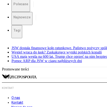
Polecane
Najnowsze
Tagi
JSW dostała finansowe koło ratunkowe. Państwo pożyczy spół
Węgiel wraca do łask? Zaskakujące wyniki polskich kopalń
USA mają węgla na 600 lat. Trump chce oprzeć na nim bezpie
Pomoc ARP dla JSW w ciągu najbliższych dni
Promowane treści
KONTAKT
O nas
Kontakt