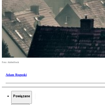
Foto: AdobeStock
Adam Roguski
Powiązane