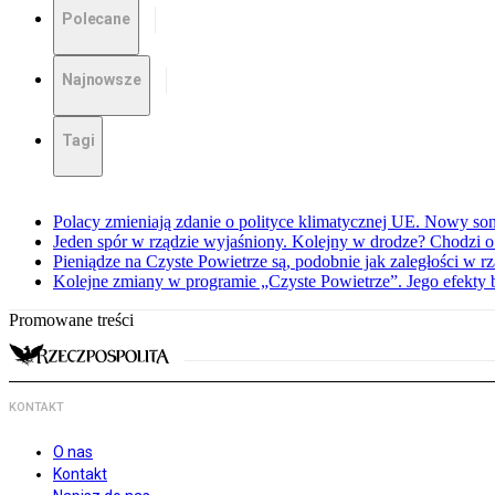
Polecane
Najnowsze
Tagi
Polacy zmieniają zdanie o polityce klimatycznej UE. Nowy so
Jeden spór w rządzie wyjaśniony. Kolejny w drodze? Chodzi o
Pieniądze na Czyste Powietrze są, podobnie jak zaległości w
Kolejne zmiany w programie „Czyste Powietrze”. Jego efekty 
Promowane treści
KONTAKT
O nas
Kontakt