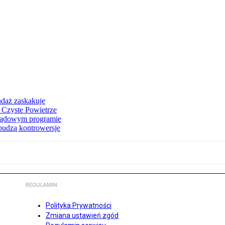
ndaż zaskakuje
 Czyste Powietrze
 rządowym programie
budzą kontrowersje
REGULAMIN
Polityka Prywatności
Zmiana ustawień zgód