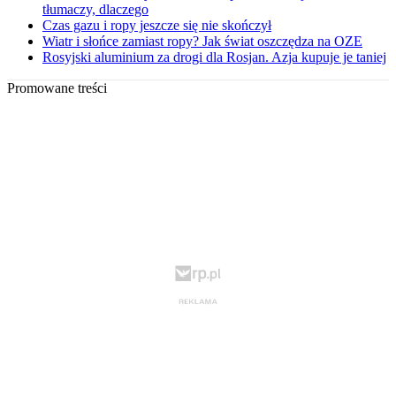
tłumaczy, dlaczego
Czas gazu i ropy jeszcze się nie skończył
Wiatr i słońce zamiast ropy? Jak świat oszczędza na OZE
Rosyjski aluminium za drogi dla Rosjan. Azja kupuje je taniej
Promowane treści