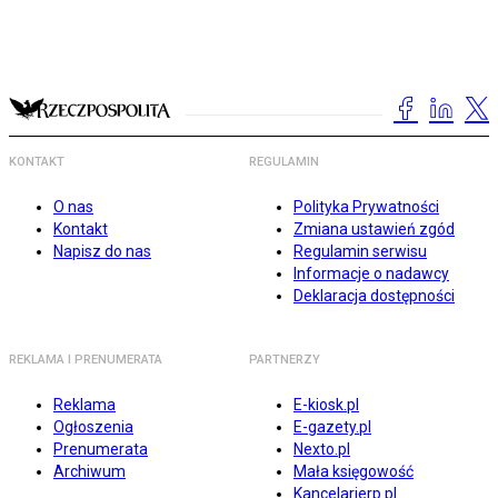
KONTAKT
REGULAMIN
O nas
Polityka Prywatności
Kontakt
Zmiana ustawień zgód
Napisz do nas
Regulamin serwisu
Informacje o nadawcy
Deklaracja dostępności
REKLAMA I PRENUMERATA
PARTNERZY
Reklama
E-kiosk.pl
Ogłoszenia
E-gazety.pl
Prenumerata
Nexto.pl
Archiwum
Mała księgowość
Kancelarierp.pl