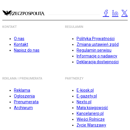
KONTAKT
REGULAMIN
O nas
Polityka Prywatności
Kontakt
Zmiana ustawień zgód
Napisz do nas
Regulamin serwisu
Informacje o nadawcy
Deklaracja dostępności
REKLAMA I PRENUMERATA
PARTNERZY
Reklama
E-kiosk.pl
Ogłoszenia
E-gazety.pl
Prenumerata
Nexto.pl
Archiwum
Mała księgowość
Kancelarierp.pl
Wieści Rolnicze
Życie Warszawy