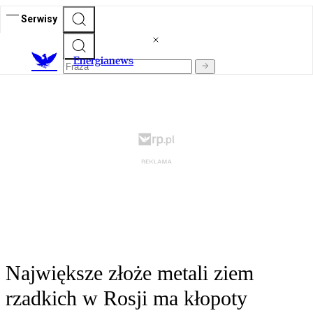
Serwisy
E
nergianews
Największe złoże metali ziem
rzadkich w Rosji ma kłopoty