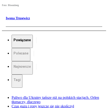
Foto: Bloomberg
Iwona Trusewicz
Powiązane
Polecane
Najnowsze
Tagi
Paliwo dla Ukrainy tańsze niż na polskich stacjach. Orlen
tłumaczy, dlaczego
Czas gazu i ropy jeszcze się nie skończył