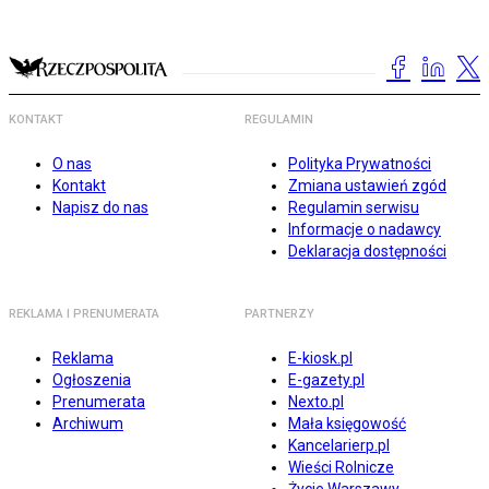
KONTAKT
REGULAMIN
O nas
Polityka Prywatności
Kontakt
Zmiana ustawień zgód
Napisz do nas
Regulamin serwisu
Informacje o nadawcy
Deklaracja dostępności
REKLAMA I PRENUMERATA
PARTNERZY
Reklama
E-kiosk.pl
Ogłoszenia
E-gazety.pl
Prenumerata
Nexto.pl
Archiwum
Mała księgowość
Kancelarierp.pl
Wieści Rolnicze