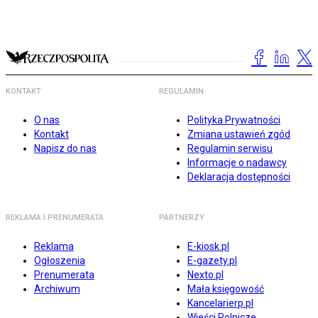
KONTAKT
REGULAMIN
O nas
Polityka Prywatności
Kontakt
Zmiana ustawień zgód
Napisz do nas
Regulamin serwisu
Informacje o nadawcy
Deklaracja dostępności
REKLAMA I PRENUMERATA
PARTNERZY
Reklama
E-kiosk.pl
Ogłoszenia
E-gazety.pl
Prenumerata
Nexto.pl
Archiwum
Mała księgowość
Kancelarierp.pl
Wieści Rolnicze