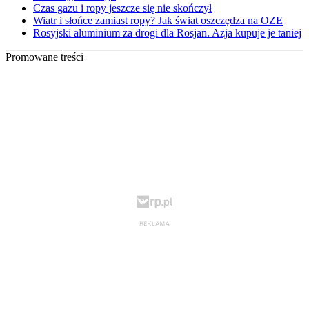
Czas gazu i ropy jeszcze się nie skończył
Wiatr i słońce zamiast ropy? Jak świat oszczędza na OZE
Rosyjski aluminium za drogi dla Rosjan. Azja kupuje je taniej
Promowane treści