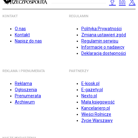
KONTAKT
REGULAMIN
O nas
Polityka Prywatności
Kontakt
Zmiana ustawień zgód
Napisz do nas
Regulamin serwisu
Informacje o nadawcy
Deklaracja dostępności
REKLAMA I PRENUMERATA
PARTNERZY
Reklama
E-kiosk.pl
Ogłoszenia
E-gazety.pl
Prenumerata
Nexto.pl
Archiwum
Mała księgowość
Kancelarierp.pl
Wieści Rolnicze
Życie Warszawy