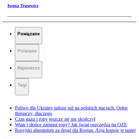
Iwona Trusewicz
Powiązane
Polecane
Najnowsze
Tagi
Paliwo dla Ukrainy tańsze niż na polskich stacjach. Orlen
tłumaczy, dlaczego
Czas gazu i ropy jeszcze się nie skończył
Wiatr i słońce zamiast ropy? Jak świat oszczędza na OZE
Rosyjski aluminium za drogi dla Rosjan. Azja kupuje je taniej