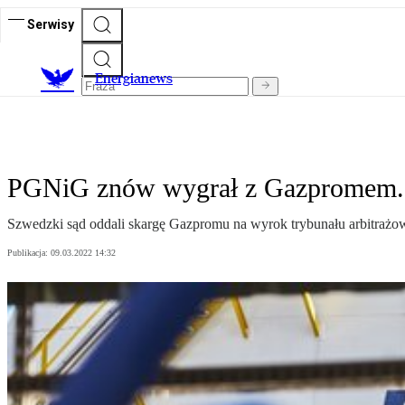
Serwisy
E
nergianews
PGNiG znów wygrał z Gazpromem. S
Szwedzki sąd oddali skargę Gazpromu na wyrok trybunału arbitrażow
Publikacja:
09.03.2022 14:32