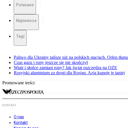
Polecane
Najnowsze
Tagi
Paliwo dla Ukrainy tańsze niż na polskich stacjach. Orlen tłum
Czas gazu i ropy jeszcze się nie skończył
Wiatr i słońce zamiast ropy? Jak świat oszczędza na OZE
Rosyjski aluminium za drogi dla Rosjan. Azja kupuje je taniej
Promowane treści
KONTAKT
O nas
Kontakt