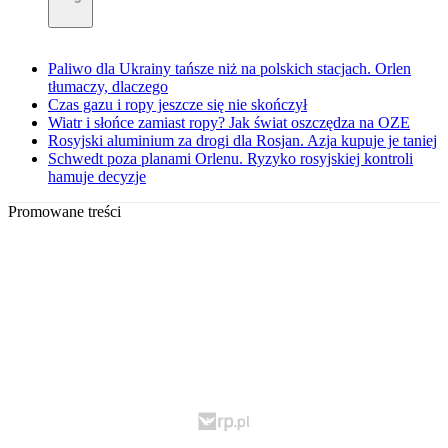
Paliwo dla Ukrainy tańsze niż na polskich stacjach. Orlen
tłumaczy, dlaczego
Czas gazu i ropy jeszcze się nie skończył
Wiatr i słońce zamiast ropy? Jak świat oszczędza na OZE
Rosyjski aluminium za drogi dla Rosjan. Azja kupuje je taniej
Schwedt poza planami Orlenu. Ryzyko rosyjskiej kontroli
hamuje decyzje
Promowane treści