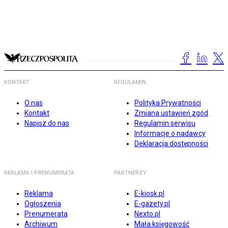
KONTAKT
REGULAMIN
O nas
Polityka Prywatności
Kontakt
Zmiana ustawień zgód
Napisz do nas
Regulamin serwisu
Informacje o nadawcy
Deklaracja dostępności
REKLAMA I PRENUMERATA
PARTNERZY
Reklama
E-kiosk.pl
Ogłoszenia
E-gazety.pl
Prenumerata
Nexto.pl
Archiwum
Mała księgowość