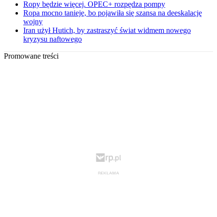
Ropy będzie więcej. OPEC+ rozpędza pompy
Ropa mocno tanieje, bo pojawiła się szansa na deeskalację
wojny
Iran użył Hutich, by zastraszyć świat widmem nowego
kryzysu naftowego
Promowane treści