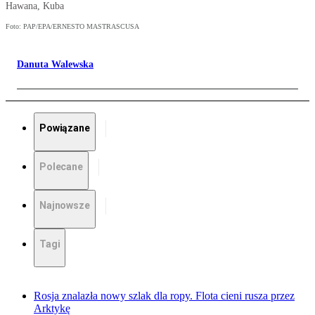
Hawana, Kuba
Foto: PAP/EPA/ERNESTO MASTRASCUSA
Danuta Walewska
Powiązane
Polecane
Najnowsze
Tagi
Rosja znalazła nowy szlak dla ropy. Flota cieni rusza przez
Arktykę