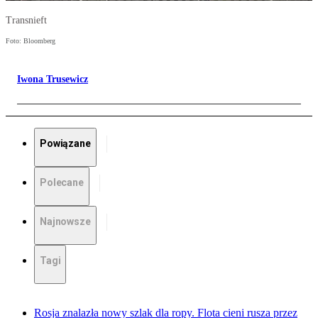
Transnieft
Foto: Bloomberg
Iwona Trusewicz
Powiązane
Polecane
Najnowsze
Tagi
Rosja znalazła nowy szlak dla ropy. Flota cieni rusza przez