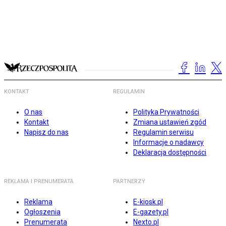
KONTAKT
REGULAMIN
O nas
Polityka Prywatności
Kontakt
Zmiana ustawień zgód
Napisz do nas
Regulamin serwisu
Informacje o nadawcy
Deklaracja dostępności
REKLAMA I PRENUMERATA
PARTNERZY
Reklama
E-kiosk.pl
Ogłoszenia
E-gazety.pl
Prenumerata
Nexto.pl