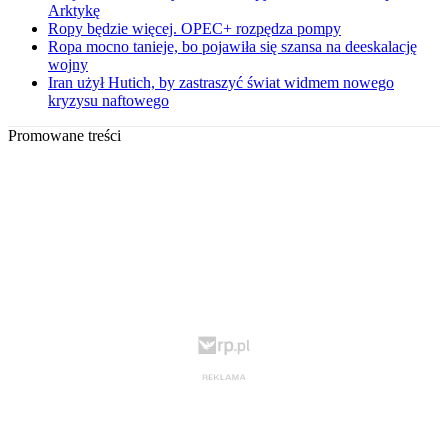
Arktykę
Ropy będzie więcej. OPEC+ rozpędza pompy
Ropa mocno tanieje, bo pojawiła się szansa na deeskalację
wojny
Iran użył Hutich, by zastraszyć świat widmem nowego
kryzysu naftowego
Promowane treści