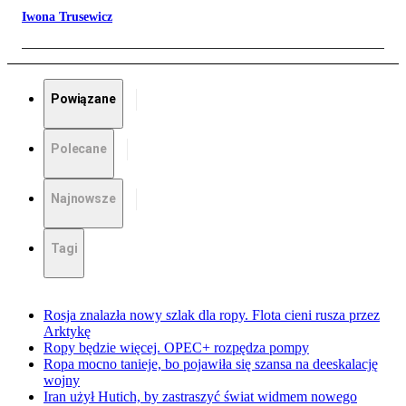
Iwona Trusewicz
Powiązane
Polecane
Najnowsze
Tagi
Rosja znalazła nowy szlak dla ropy. Flota cieni rusza przez
Arktykę
Ropy będzie więcej. OPEC+ rozpędza pompy
Ropa mocno tanieje, bo pojawiła się szansa na deeskalację
wojny
Iran użył Hutich, by zastraszyć świat widmem nowego