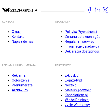
KONTAKT
REGULAMIN
O nas
Polityka Prywatności
Kontakt
Zmiana ustawień zgód
Napisz do nas
Regulamin serwisu
Informacje o nadawcy
Deklaracja dostępności
REKLAMA I PRENUMERATA
PARTNERZY
Reklama
E-kiosk.pl
Ogłoszenia
E-gazety.pl
Prenumerata
Nexto.pl
Archiwum
Mała księgowość
Kancelarierp.pl
Wieści Rolnicze
Życie Warszawy