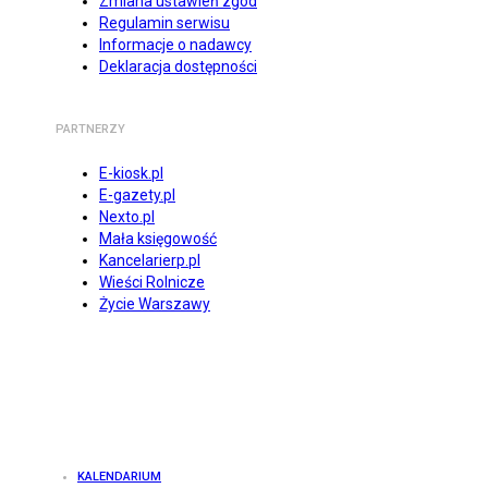
Zmiana ustawień zgód
Regulamin serwisu
Informacje o nadawcy
Deklaracja dostępności
PARTNERZY
E-kiosk.pl
E-gazety.pl
Nexto.pl
Mała księgowość
Kancelarierp.pl
Wieści Rolnicze
Życie Warszawy
KALENDARIUM