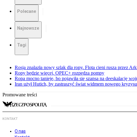
Polecane
Najnowsze
Tagi
Rosja znalazła nowy szlak dla ropy. Flota cieni rusza przez Ar
Ropy będzie więcej. OPEC+ rozpędza pompy
Ropa mocno tanieje, bo pojawiła się szansa na deeskalację woj
Iran użył Hutich, by zastraszyć świat widmem nowego kryzys
Promowane treści
KONTAKT
O nas