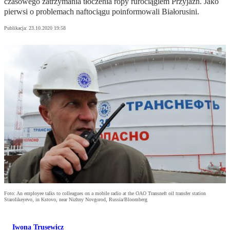
czasowego zatrzymania tłoczenia ropy rurociągiem Przyjaźń. Jako
pierwsi o problemach naftociągu poinformowali Białorusini.
Publikacja:
23.10.2020 19:58
Foto: An employee talks to colleagues on a mobile radio at the OAO Transneft oil transfer station
Starolikeyevo, in Kstovo, near Nizhny Novgorod, Russia/Bloomberg
Iwona Trusewicz