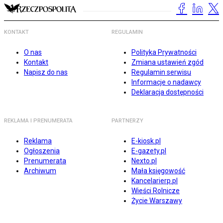
KONTAKT
REGULAMIN
O nas
Polityka Prywatności
Kontakt
Zmiana ustawień zgód
Napisz do nas
Regulamin serwisu
Informacje o nadawcy
Deklaracja dostępności
REKLAMA I PRENUMERATA
PARTNERZY
Reklama
E-kiosk.pl
Ogłoszenia
E-gazety.pl
Prenumerata
Nexto.pl
Archiwum
Mała księgowość
Kancelarierp.pl
Wieści Rolnicze
Życie Warszawy