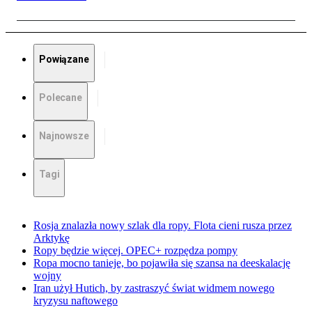
Powiązane
Polecane
Najnowsze
Tagi
Rosja znalazła nowy szlak dla ropy. Flota cieni rusza przez
Arktykę
Ropy będzie więcej. OPEC+ rozpędza pompy
Ropa mocno tanieje, bo pojawiła się szansa na deeskalację
wojny
Iran użył Hutich, by zastraszyć świat widmem nowego
kryzysu naftowego