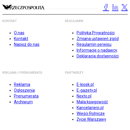
KONTAKT
REGULAMIN
O nas
Polityka Prywatności
Kontakt
Zmiana ustawień zgód
Napisz do nas
Regulamin serwisu
Informacje o nadawcy
Deklaracja dostępności
REKLAMA I PRENUMERATA
PARTNERZY
Reklama
E-kiosk.pl
Ogłoszenia
E-gazety.pl
Prenumerata
Nexto.pl
Archiwum
Mała księgowość
Kancelarierp.pl
Wieści Rolnicze
Życie Warszawy