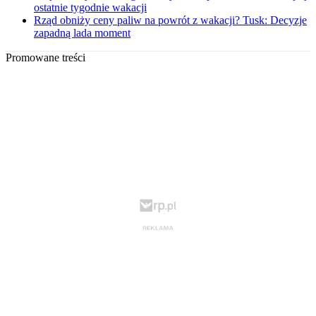
ostatnie tygodnie wakacji
Rząd obniży ceny paliw na powrót z wakacji? Tusk: Decyzje
zapadną lada moment
Promowane treści