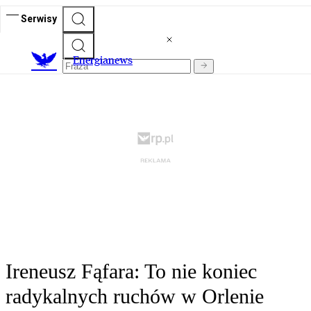
Serwisy
E
nergianews
Ireneusz Fąfara: To nie koniec
radykalnych ruchów w Orlenie