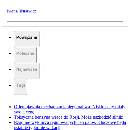
Iwona Trusewicz
Powiązane
Polecane
Najnowsze
Tagi
Orlen ujawnia mechanizm taniego paliwa. Niskie ceny miały
swoją cenę
Toksyczna benzyna wraca do Rosji. Może uszkodzić silniki
Rząd nie wyklucza regulowanych cen paliw. Kluczowe będą
ostatnie tygodnie wakacji