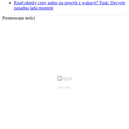
Rząd obniży ceny paliw na powrót z wakacji? Tusk: Decyzje
zapadną lada moment
Promowane treści