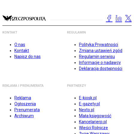
KONTAKT
REGULAMIN
O nas
Polityka Prywatności
Kontakt
Zmiana ustawień zgód
Napisz do nas
Regulamin serwisu
Informacje o nadawcy
Deklaracja dostępności
REKLAMA I PRENUMERATA
PARTNERZY
Reklama
E-kiosk.pl
Ogłoszenia
E-gazety.pl
Prenumerata
Nexto.pl
Archiwum
Mała księgowość
Kancelarierp.pl
Wieści Rolnicze
Życie Warszawy