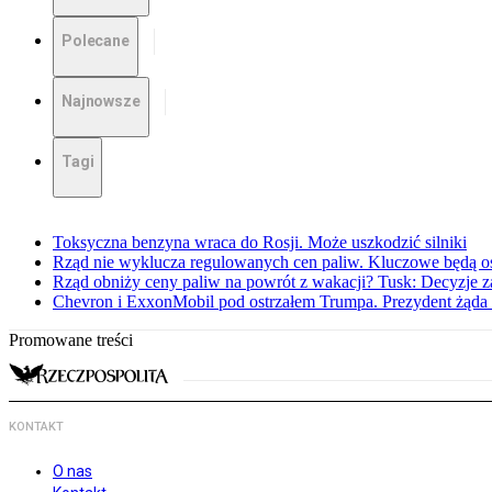
Polecane
Najnowsze
Tagi
Toksyczna benzyna wraca do Rosji. Może uszkodzić silniki
Rząd nie wyklucza regulowanych cen paliw. Kluczowe będą os
Rząd obniży ceny paliw na powrót z wakacji? Tusk: Decyzje 
Chevron i ExxonMobil pod ostrzałem Trumpa. Prezydent żąda 
Promowane treści
KONTAKT
O nas