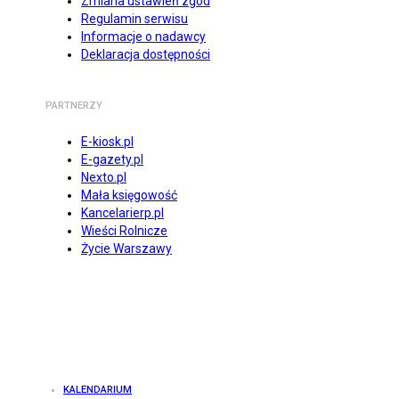
Zmiana ustawień zgód
Regulamin serwisu
Informacje o nadawcy
Deklaracja dostępności
PARTNERZY
E-kiosk.pl
E-gazety.pl
Nexto.pl
Mała księgowość
Kancelarierp.pl
Wieści Rolnicze
Życie Warszawy
KALENDARIUM