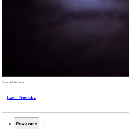
Foto: Adobe Stock
Iwona Trusewicz
Powiązane