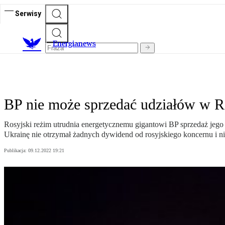
Serwisy
E
nergianews
BP nie może sprzedać udziałów w R
Rosyjski reżim utrudnia energetycznemu gigantowi BP sprzedaż jego
Ukrainę nie otrzymał żadnych dywidend od rosyjskiego koncernu i nie
Publikacja:
09.12.2022 19:21