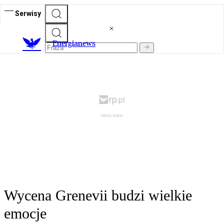
Serwisy
E
nergianews
Wycena Grenevii budzi wielkie
emocje