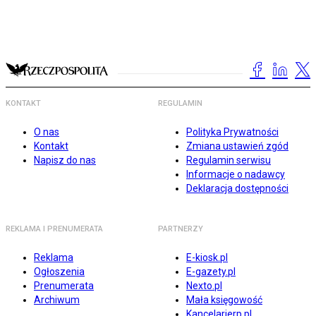
KONTAKT
REGULAMIN
O nas
Polityka Prywatności
Kontakt
Zmiana ustawień zgód
Napisz do nas
Regulamin serwisu
Informacje o nadawcy
Deklaracja dostępności
REKLAMA I PRENUMERATA
PARTNERZY
Reklama
E-kiosk.pl
Ogłoszenia
E-gazety.pl
Prenumerata
Nexto.pl
Archiwum
Mała księgowość
Kancelarierp.pl