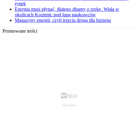
rynek
Energia musi płynąć, dlatego dbamy o rzekę. Wisła w
okolicach Kozienic pod lupą naukowców
Magazyny energii, czyli trzecia droga dla biznesu
Promowane treści