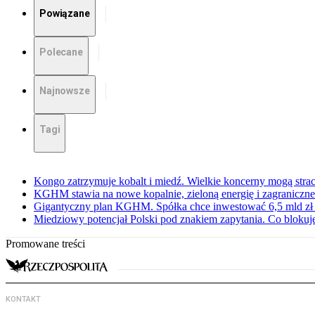
Powiązane
Polecane
Najnowsze
Tagi
Kongo zatrzymuje kobalt i miedź. Wielkie koncerny mogą strac
KGHM stawia na nowe kopalnie, zieloną energię i zagraniczne 
Gigantyczny plan KGHM. Spółka chce inwestować 6,5 mld zł 
Miedziowy potencjał Polski pod znakiem zapytania. Co blokuje
Promowane treści
KONTAKT