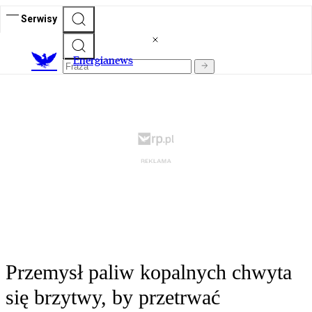
Serwisy
E
nergianews
Przemysł paliw kopalnych chwyta
się brzytwy, by przetrwać