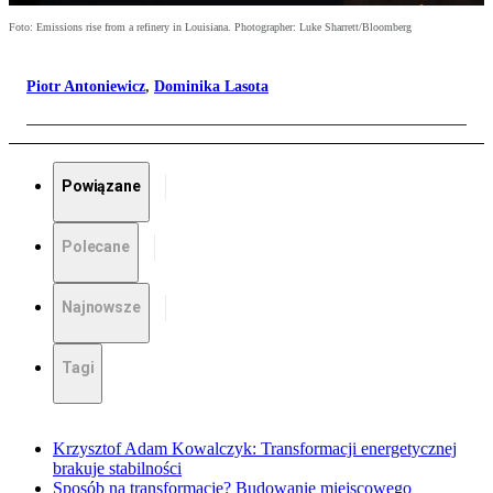
Foto: Emissions rise from a refinery in Louisiana. Photographer: Luke Sharrett/Bloomberg
Piotr Antoniewicz
,
Dominika Lasota
Powiązane
Polecane
Najnowsze
Tagi
Krzysztof Adam Kowalczyk: Transformacji energetycznej
brakuje stabilności
Sposób na transformację? Budowanie miejscowego