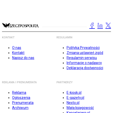
KONTAKT
REGULAMIN
O nas
Polityka Prywatności
Kontakt
Zmiana ustawień zgód
Napisz do nas
Regulamin serwisu
Informacje o nadawcy
Deklaracja dostępności
REKLAMA I PRENUMERATA
PARTNERZY
Reklama
E-kiosk.pl
Ogłoszenia
E-gazety.pl
Prenumerata
Nexto.pl
Archiwum
Mała księgowość
Kancelarierp.pl