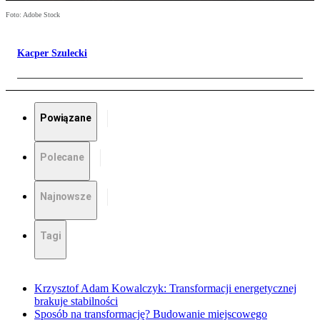
Foto: Adobe Stock
Kacper Szulecki
Powiązane
Polecane
Najnowsze
Tagi
Krzysztof Adam Kowalczyk: Transformacji energetycznej
brakuje stabilności
Sposób na transformację? Budowanie miejscowego