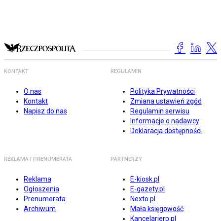
KONTAKT
REGULAMIN
O nas
Polityka Prywatności
Kontakt
Zmiana ustawień zgód
Napisz do nas
Regulamin serwisu
Informacje o nadawcy
Deklaracja dostępności
REKLAMA I PRENUMERATA
PARTNERZY
Reklama
E-kiosk.pl
Ogłoszenia
E-gazety.pl
Prenumerata
Nexto.pl
Archiwum
Mała księgowość
Kancelarierp.pl