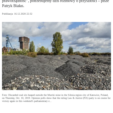
praworządność”, potrzebujemy dziś rozmowy o przyszłości – pisze
Patryk Białas.
Publikacja:
16.12.2020 22:32
Foto: Discarded coal sits heaped outside the Murcki mine in the Silesia region city of Katowice, Poland,
on Thursday, Oct. 10, 2019. Opinion polls show that the ruling Law & Justice (PiS) party is on course for
victory again in this weekend’s parliamentary e...