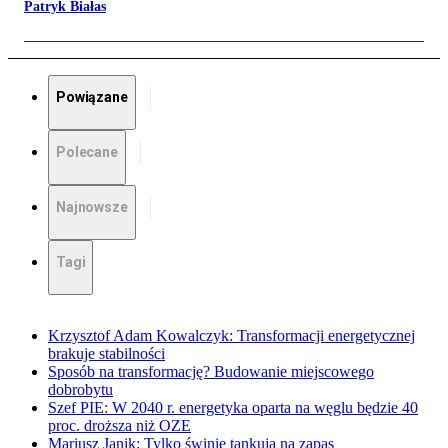
Patryk Białas
Powiązane
Polecane
Najnowsze
Tagi
Krzysztof Adam Kowalczyk: Transformacji energetycznej
brakuje stabilności
Sposób na transformację? Budowanie miejscowego
dobrobytu
Szef PIE: W 2040 r. energetyka oparta na węglu będzie 40
proc. droższa niż OZE
Mariusz Janik: Tylko świnie tankują na zapas