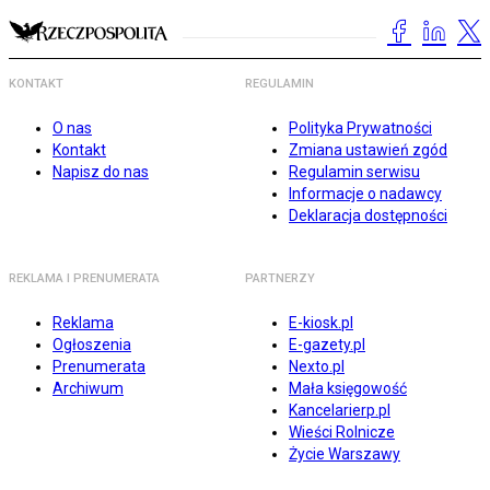
KONTAKT
REGULAMIN
O nas
Polityka Prywatności
Kontakt
Zmiana ustawień zgód
Napisz do nas
Regulamin serwisu
Informacje o nadawcy
Deklaracja dostępności
REKLAMA I PRENUMERATA
PARTNERZY
Reklama
E-kiosk.pl
Ogłoszenia
E-gazety.pl
Prenumerata
Nexto.pl
Archiwum
Mała księgowość
Kancelarierp.pl
Wieści Rolnicze
Życie Warszawy