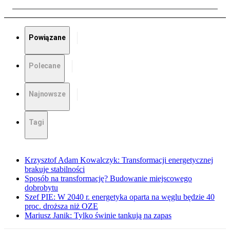
Powiązane
Polecane
Najnowsze
Tagi
Krzysztof Adam Kowalczyk: Transformacji energetycznej
brakuje stabilności
Sposób na transformację? Budowanie miejscowego
dobrobytu
Szef PIE: W 2040 r. energetyka oparta na węglu będzie 40
proc. droższa niż OZE
Mariusz Janik: Tylko świnie tankują na zapas