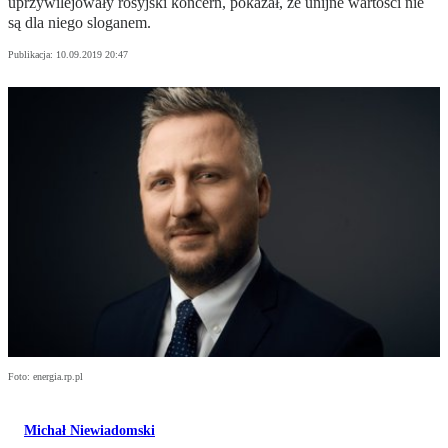
uprzywilejowały rosyjski koncern, pokazał, że unijne wartości nie
są dla niego sloganem.
Publikacja:
10.09.2019 20:47
Foto: energia.rp.pl
Michał Niewiadomski