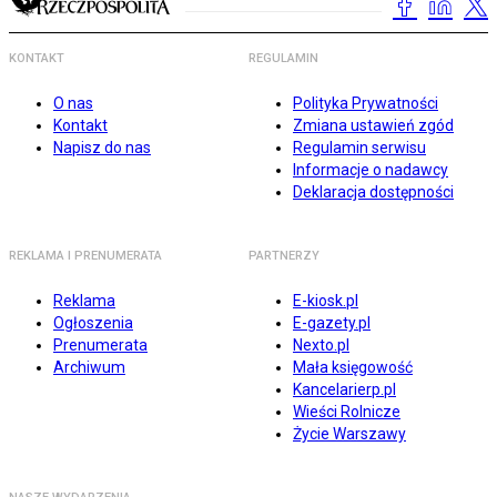
KONTAKT
REGULAMIN
O nas
Polityka Prywatności
Kontakt
Zmiana ustawień zgód
Napisz do nas
Regulamin serwisu
Informacje o nadawcy
Deklaracja dostępności
REKLAMA I PRENUMERATA
PARTNERZY
Reklama
E-kiosk.pl
Ogłoszenia
E-gazety.pl
Prenumerata
Nexto.pl
Archiwum
Mała księgowość
Kancelarierp.pl
Wieści Rolnicze
Życie Warszawy