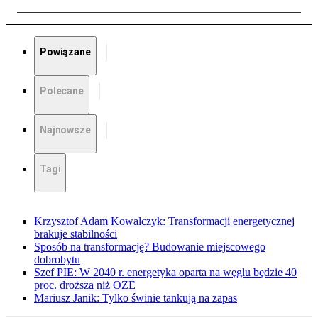
Powiązane
Polecane
Najnowsze
Tagi
Krzysztof Adam Kowalczyk: Transformacji energetycznej
brakuje stabilności
Sposób na transformację? Budowanie miejscowego
dobrobytu
Szef PIE: W 2040 r. energetyka oparta na węglu będzie 40
proc. droższa niż OZE
Mariusz Janik: Tylko świnie tankują na zapas