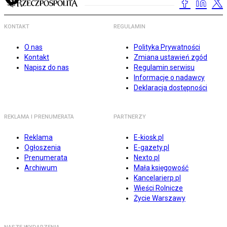
KONTAKT
REGULAMIN
O nas
Polityka Prywatności
Kontakt
Zmiana ustawień zgód
Napisz do nas
Regulamin serwisu
Informacje o nadawcy
Deklaracja dostępności
REKLAMA I PRENUMERATA
PARTNERZY
Reklama
E-kiosk.pl
Ogłoszenia
E-gazety.pl
Prenumerata
Nexto.pl
Archiwum
Mała księgowość
Kancelarierp.pl
Wieści Rolnicze
Życie Warszawy