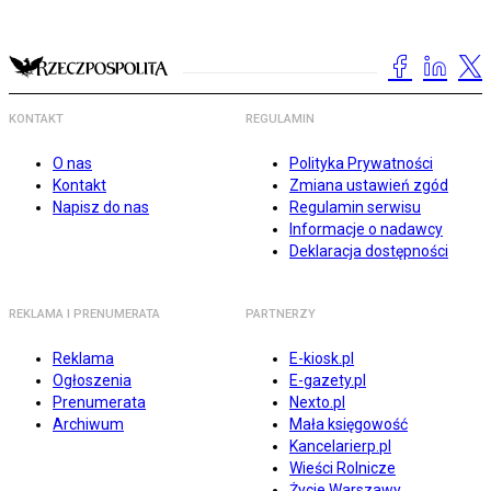
KONTAKT
REGULAMIN
O nas
Polityka Prywatności
Kontakt
Zmiana ustawień zgód
Napisz do nas
Regulamin serwisu
Informacje o nadawcy
Deklaracja dostępności
REKLAMA I PRENUMERATA
PARTNERZY
Reklama
E-kiosk.pl
Ogłoszenia
E-gazety.pl
Prenumerata
Nexto.pl
Archiwum
Mała księgowość
Kancelarierp.pl
Wieści Rolnicze
Życie Warszawy