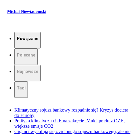
Michał Niewiadomski
Powiązane
Polecane
Najnowsze
Tagi
Klimatyczny sojusz bankowy rozpadnie się? Kryzys dociera
do Europy
Polityka klimatyczna UE na zakręcie. Mniej prądu z OZE,
większe emisje CO2
Giganci wycofują się z zielonego sojuszu bankowego, ale nie