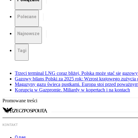
Polecane
Najnowsze
Tagi
Trzeci terminal LNG coraz bliżej. Polska może stać się gazo
Gazowy bilans Polski za 2025 rok: Wzrost krajowego zużycia
Magazyny gazu świecą pustkami. Europa stoi przed poważn
Korupcja w Gazpromie. Miliardy w kopertach i na kontach
Promowane treści
KONTAKT
O nas