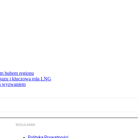
wym hubem regionu
 gazu i kluczowa rola LNG
ym wyzwaniem
REGULAMIN
Polityka Prywatności