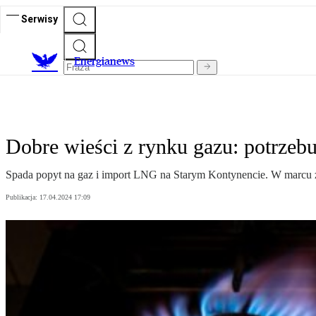
Serwisy
E
nergianews
Dobre wieści z rynku gazu: potrzeb
Spada popyt na gaz i import LNG na Starym Kontynencie. W marcu za
Publikacja:
17.04.2024 17:09