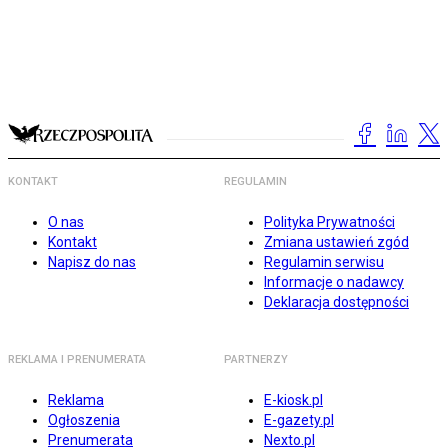
KONTAKT
REGULAMIN
O nas
Polityka Prywatności
Kontakt
Zmiana ustawień zgód
Napisz do nas
Regulamin serwisu
Informacje o nadawcy
Deklaracja dostępności
REKLAMA I PRENUMERATA
PARTNERZY
Reklama
E-kiosk.pl
Ogłoszenia
E-gazety.pl
Prenumerata
Nexto.pl