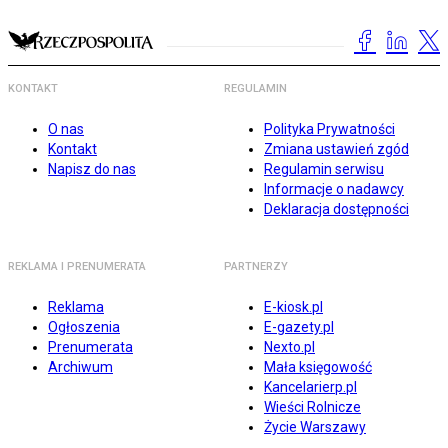
KONTAKT
REGULAMIN
O nas
Polityka Prywatności
Kontakt
Zmiana ustawień zgód
Napisz do nas
Regulamin serwisu
Informacje o nadawcy
Deklaracja dostępności
REKLAMA I PRENUMERATA
PARTNERZY
Reklama
E-kiosk.pl
Ogłoszenia
E-gazety.pl
Prenumerata
Nexto.pl
Archiwum
Mała księgowość
Kancelarierp.pl
Wieści Rolnicze
Życie Warszawy