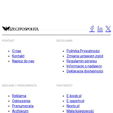
KONTAKT
REGULAMIN
O nas
Polityka Prywatności
Kontakt
Zmiana ustawień zgód
Napisz do nas
Regulamin serwisu
Informacje o nadawcy
Deklaracja dostępności
REKLAMA I PRENUMERATA
PARTNERZY
Reklama
E-kiosk.pl
Ogłoszenia
E-gazety.pl
Prenumerata
Nexto.pl
Archiwum
Mała księgowość