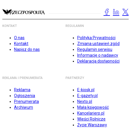
KONTAKT
REGULAMIN
O nas
Polityka Prywatności
Kontakt
Zmiana ustawień zgód
Napisz do nas
Regulamin serwisu
Informacje o nadawcy
Deklaracja dostępności
REKLAMA I PRENUMERATA
PARTNERZY
Reklama
E-kiosk.pl
Ogłoszenia
E-gazety.pl
Prenumerata
Nexto.pl
Archiwum
Mała księgowość
Kancelarierp.pl
Wieści Rolnicze
Życie Warszawy