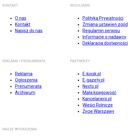
KONTAKT
REGULAMIN
O nas
Polityka Prywatności
Kontakt
Zmiana ustawień zgód
Napisz do nas
Regulamin serwisu
Informacje o nadawcy
Deklaracja dostępności
REKLAMA I PRENUMERATA
PARTNERZY
Reklama
E-kiosk.pl
Ogłoszenia
E-gazety.pl
Prenumerata
Nexto.pl
Archiwum
Mała księgowość
Kancelarierp.pl
Wieści Rolnicze
Życie Warszawy
NASZE WYDARZENIA