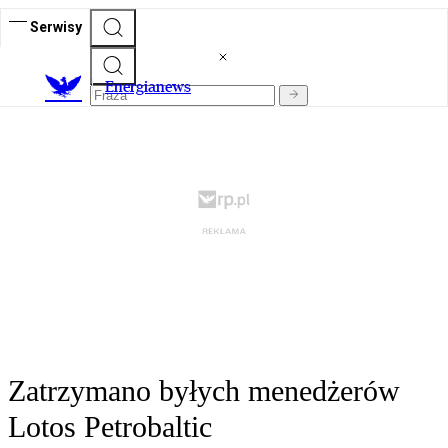
Serwisy
E
nergianews
Zatrzymano byłych menedżerów
Lotos Petrobaltic