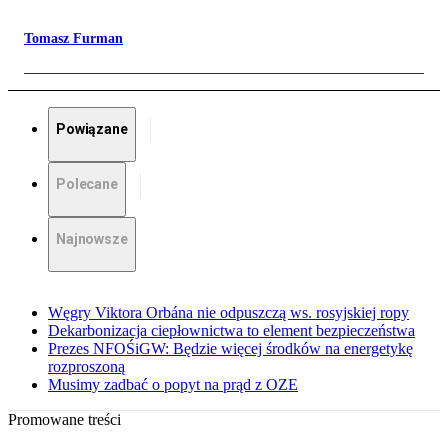
Tomasz Furman
Powiązane
Polecane
Najnowsze
Węgry Viktora Orbána nie odpuszczą ws. rosyjskiej ropy
Dekarbonizacja ciepłownictwa to element bezpieczeństwa
Prezes NFOŚiGW: Będzie więcej środków na energetykę
rozproszoną
Musimy zadbać o popyt na prąd z OZE
Promowane treści