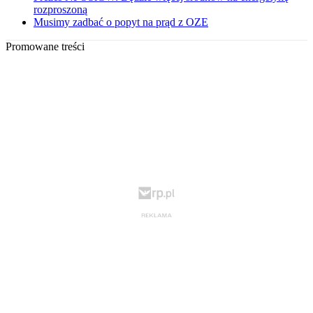
rozproszoną
Musimy zadbać o popyt na prąd z OZE
Promowane treści