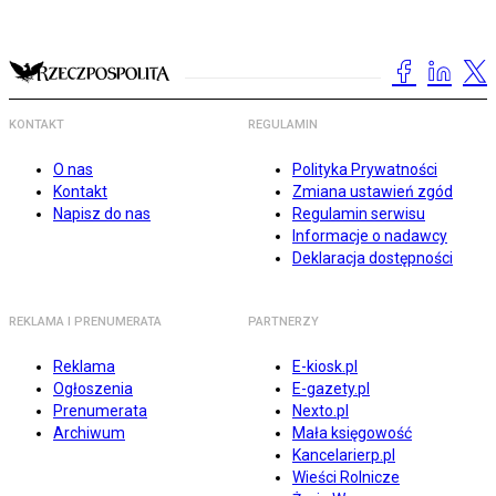
KONTAKT
REGULAMIN
O nas
Polityka Prywatności
Kontakt
Zmiana ustawień zgód
Napisz do nas
Regulamin serwisu
Informacje o nadawcy
Deklaracja dostępności
REKLAMA I PRENUMERATA
PARTNERZY
Reklama
E-kiosk.pl
Ogłoszenia
E-gazety.pl
Prenumerata
Nexto.pl
Archiwum
Mała księgowość
Kancelarierp.pl
Wieści Rolnicze