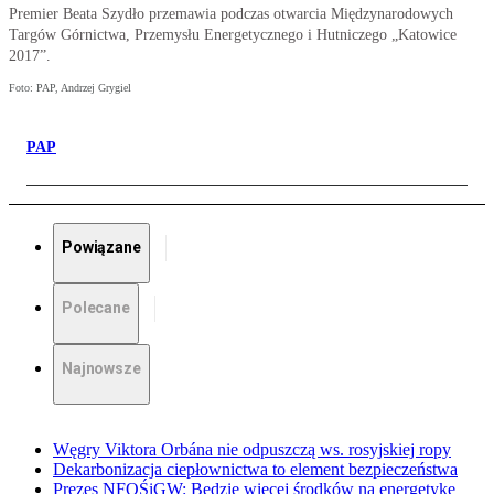
Premier Beata Szydło przemawia podczas otwarcia Międzynarodowych
Targów Górnictwa, Przemysłu Energetycznego i Hutniczego „Katowice
2017”.
Foto: PAP, Andrzej Grygiel
PAP
Powiązane
Polecane
Najnowsze
Węgry Viktora Orbána nie odpuszczą ws. rosyjskiej ropy
Dekarbonizacja ciepłownictwa to element bezpieczeństwa
Prezes NFOŚiGW: Będzie więcej środków na energetykę