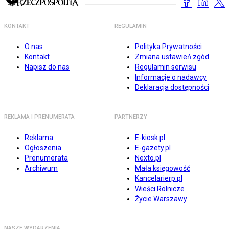
KONTAKT
REGULAMIN
O nas
Polityka Prywatności
Kontakt
Zmiana ustawień zgód
Napisz do nas
Regulamin serwisu
Informacje o nadawcy
Deklaracja dostępności
REKLAMA I PRENUMERATA
PARTNERZY
Reklama
E-kiosk.pl
Ogłoszenia
E-gazety.pl
Prenumerata
Nexto.pl
Archiwum
Mała księgowość
Kancelarierp.pl
Wieści Rolnicze
Życie Warszawy
NASZE WYDARZENIA