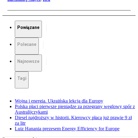
Powiązane
Polecane
Najnowsze
Tagi
Wojna i energia. Ukraińska lekcja dla Europy
Polska płaci pierwsze pieniądze za przegrany węglowy spór z
Australijczykami
Diesel najdroższy w historii. Kierowcy płacą już prawie 9 zł
za litr
Luiz Hanania prezesem Energy Efficiency for Europe