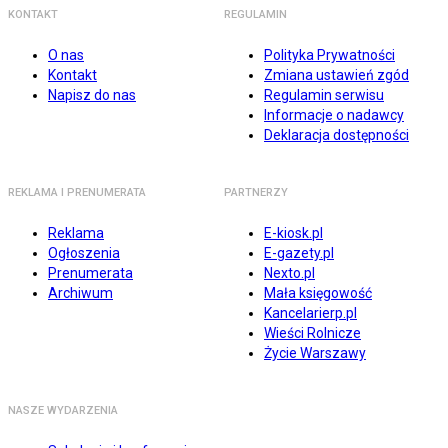
KONTAKT
REGULAMIN
O nas
Polityka Prywatności
Kontakt
Zmiana ustawień zgód
Napisz do nas
Regulamin serwisu
Informacje o nadawcy
Deklaracja dostępności
REKLAMA I PRENUMERATA
PARTNERZY
Reklama
E-kiosk.pl
Ogłoszenia
E-gazety.pl
Prenumerata
Nexto.pl
Archiwum
Mała księgowość
Kancelarierp.pl
Wieści Rolnicze
Życie Warszawy
NASZE WYDARZENIA