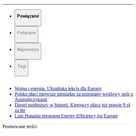
Powiązane
Polecane
Najnowsze
Tagi
Wojna i energia. Ukraińska lekcja dla Europy
Polska płaci pierwsze pieniądze za przegrany węglowy spór z
Australijczykami
Diesel najdroższy w historii. Kierowcy płacą już prawie 9 zł
za litr
Luiz Hanania prezesem Energy Efficiency for Europe
Promowane treści