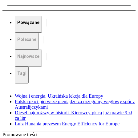
Powiązane
Polecane
Najnowsze
Tagi
Wojna i energia. Ukraińska lekcja dla Europy
Polska płaci pierwsze pieniądze za przegrany węglowy spór z
Australijczykami
Diesel najdroższy w historii. Kierowcy płacą już prawie 9 zł
za litr
Luiz Hanania prezesem Energy Efficiency for Europe
Promowane treści