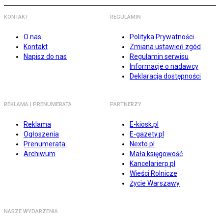
KONTAKT
REGULAMIN
O nas
Polityka Prywatności
Kontakt
Zmiana ustawień zgód
Napisz do nas
Regulamin serwisu
Informacje o nadawcy
Deklaracja dostępności
REKLAMA I PRENUMERATA
PARTNERZY
Reklama
E-kiosk.pl
Ogłoszenia
E-gazety.pl
Prenumerata
Nexto.pl
Archiwum
Mała księgowość
Kancelarierp.pl
Wieści Rolnicze
Życie Warszawy
NASZE WYDARZENIA