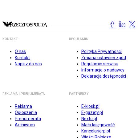
KONTAKT
REGULAMIN
O nas
Polityka Prywatności
Kontakt
Zmiana ustawień zgód
Napisz do nas
Regulamin serwisu
Informacje o nadawcy
Deklaracja dostępności
REKLAMA I PRENUMERATA
PARTNERZY
Reklama
E-kiosk.pl
Ogłoszenia
E-gazety.pl
Prenumerata
Nexto.pl
Archiwum
Mała księgowość
Kancelarierp.pl
Wieści Rolnicze