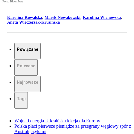
Foto: Bloomberg
Karolina Kowalska
,
Marek Nowakowski
,
Karolina Wichowska
,
Aneta Wieczerzak-Krusińska
Powiązane
Polecane
Najnowsze
Tagi
Wojna i energia. Ukraińska lekcja dla Europy
Polska płaci pierwsze pieniądze za przegrany węglowy spór z
Australijczykami