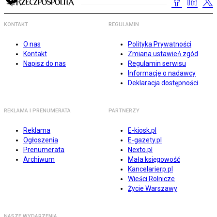
KONTAKT
REGULAMIN
O nas
Polityka Prywatności
Kontakt
Zmiana ustawień zgód
Napisz do nas
Regulamin serwisu
Informacje o nadawcy
Deklaracja dostępności
REKLAMA I PRENUMERATA
PARTNERZY
Reklama
E-kiosk.pl
Ogłoszenia
E-gazety.pl
Prenumerata
Nexto.pl
Archiwum
Mała księgowość
Kancelarierp.pl
Wieści Rolnicze
Życie Warszawy
NASZE WYDARZENIA