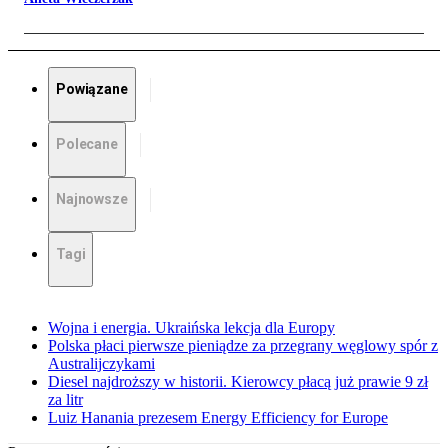
Powiązane
Polecane
Najnowsze
Tagi
Wojna i energia. Ukraińska lekcja dla Europy
Polska płaci pierwsze pieniądze za przegrany węglowy spór z
Australijczykami
Diesel najdroższy w historii. Kierowcy płacą już prawie 9 zł
za litr
Luiz Hanania prezesem Energy Efficiency for Europe