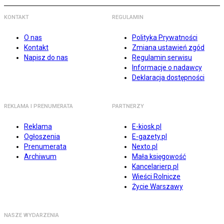
KONTAKT
REGULAMIN
O nas
Polityka Prywatności
Kontakt
Zmiana ustawień zgód
Napisz do nas
Regulamin serwisu
Informacje o nadawcy
Deklaracja dostępności
REKLAMA I PRENUMERATA
PARTNERZY
Reklama
E-kiosk.pl
Ogłoszenia
E-gazety.pl
Prenumerata
Nexto.pl
Archiwum
Mała księgowość
Kancelarierp.pl
Wieści Rolnicze
Życie Warszawy
NASZE WYDARZENIA