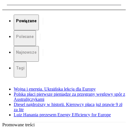
Powiązane
Polecane
Najnowsze
Tagi
Wojna i energia. Ukraińska lekcja dla Europy
Polska płaci pierwsze pieniądze za przegrany węglowy spór z
Australijczykami
Diesel najdroższy w historii. Kierowcy płacą już prawie 9 zł
za litr
Luiz Hanania prezesem Energy Efficiency for Europe
Promowane treści