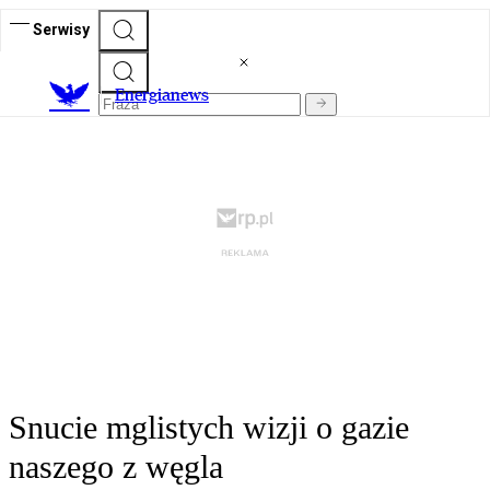
Serwisy
E
nergianews
Snucie mglistych wizji o gazie
naszego z węgla