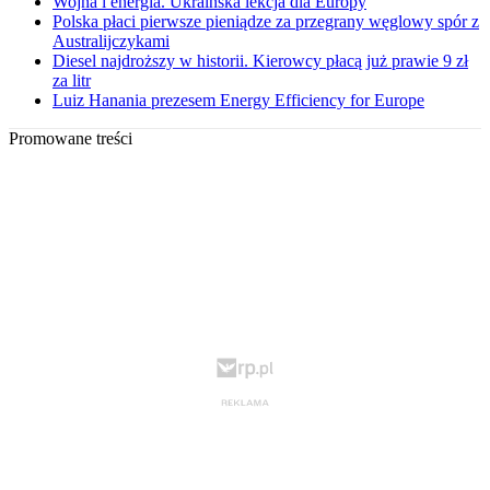
Wojna i energia. Ukraińska lekcja dla Europy
Polska płaci pierwsze pieniądze za przegrany węglowy spór z
Australijczykami
Diesel najdroższy w historii. Kierowcy płacą już prawie 9 zł
za litr
Luiz Hanania prezesem Energy Efficiency for Europe
Promowane treści