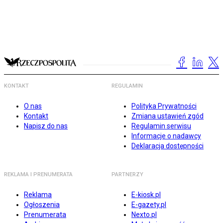
KONTAKT
REGULAMIN
O nas
Polityka Prywatności
Kontakt
Zmiana ustawień zgód
Napisz do nas
Regulamin serwisu
Informacje o nadawcy
Deklaracja dostępności
REKLAMA I PRENUMERATA
PARTNERZY
Reklama
E-kiosk.pl
Ogłoszenia
E-gazety.pl
Prenumerata
Nexto.pl