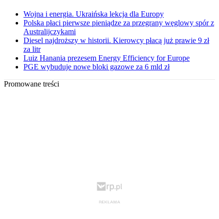
Wojna i energia. Ukraińska lekcja dla Europy
Polska płaci pierwsze pieniądze za przegrany węglowy spór z
Australijczykami
Diesel najdroższy w historii. Kierowcy płacą już prawie 9 zł
za litr
Luiz Hanania prezesem Energy Efficiency for Europe
PGE wybuduje nowe bloki gazowe za 6 mld zł
Promowane treści