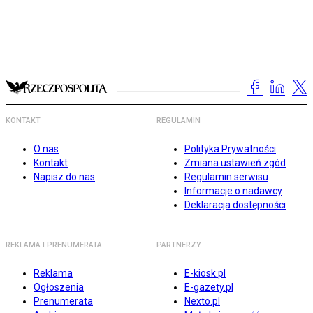
KONTAKT
REGULAMIN
O nas
Polityka Prywatności
Kontakt
Zmiana ustawień zgód
Napisz do nas
Regulamin serwisu
Informacje o nadawcy
Deklaracja dostępności
REKLAMA I PRENUMERATA
PARTNERZY
Reklama
E-kiosk.pl
Ogłoszenia
E-gazety.pl
Prenumerata
Nexto.pl