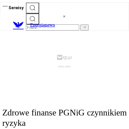
Serwisy
E
nergianews
Zdrowe finanse PGNiG czynnikiem
ryzyka