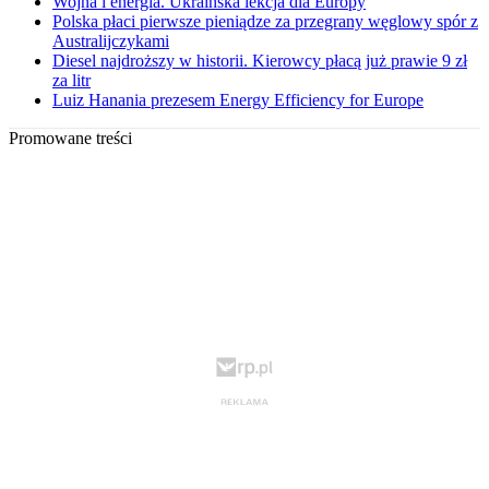
Wojna i energia. Ukraińska lekcja dla Europy
Polska płaci pierwsze pieniądze za przegrany węglowy spór z
Australijczykami
Diesel najdroższy w historii. Kierowcy płacą już prawie 9 zł
za litr
Luiz Hanania prezesem Energy Efficiency for Europe
Promowane treści